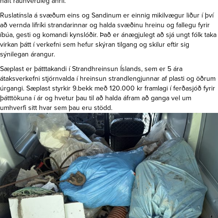
haft raunveruleg áhrif.
Ruslatínsla á svæðum eins og Sandinum er einnig mikilvægur liður í því
að vernda lífríki strandarinnar og halda svæðinu hreinu og fallegu fyrir
íbúa, gesti og komandi kynslóðir. Það er ánægjulegt að sjá ungt fólk taka
virkan þátt í verkefni sem hefur skýran tilgang og skilur eftir sig
sýnilegan árangur.
Sæplast er þátttakandi í Strandhreinsun Íslands, sem er 5 ára
átaksverkefni stjórnvalda í hreinsun strandlengjunnar af plasti og öðrum
úrgangi. Sæplast styrkir 9.bekk með 120.000 kr framlagi í ferðasjóð fyrir
þátttökuna í ár og hvetur þau til að halda áfram að ganga vel um
umhverfi sitt hvar sem þau eru stödd.