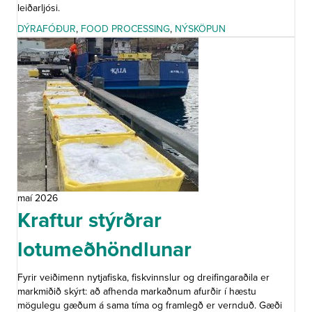
leiðarljósi.
DÝRAFÓÐUR
,
FOOD PROCESSING
,
NÝSKÖPUN
maí 2026
Kraftur stýrðrar
lotumeðhöndlunar
Fyrir veiðimenn nytjafiska, fiskvinnslur og dreifingaraðila er
markmiðið skýrt: að afhenda markaðnum afurðir í hæstu
mögulegu gæðum á sama tíma og framlegð er vernduð. Gæði