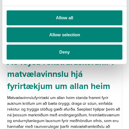
e
c
t
Allow all
i
o
Allow selection
n
Deny
júní 2026
Að leysa rekstraráskoranir í
matvælavinnslu hjá
fyrirtækjum um allan heim
Matvælavinnslufyrirtæki um allan heim standa frammi fyrir
auknum kröfum um að bæta öryggi, draga úr sóun, einfalda
rekstur og tryggja stöðug gæði afurða. Saeplast hjálpar þeim að
ná þessum markmiðum með endingargóðum, hreinlætisvænum
og endurnýtanlegum lausnum fyrir meðhöndlun efnis, sem eru
hannaðar með raunverulegar þarfir matvælaframleiðslu að