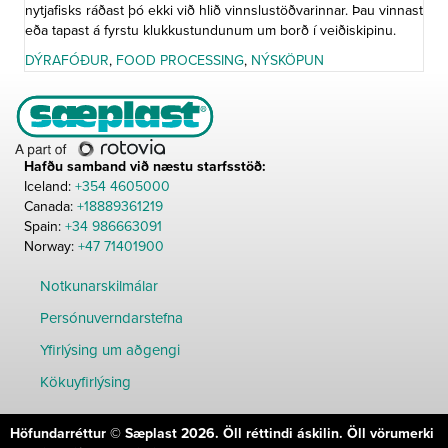
nytjafisks ráðast þó ekki við hlið vinnslustöðvarinnar. Þau vinnast
eða tapast á fyrstu klukkustundunum um borð í veiðiskipinu.
DÝRAFÓÐUR
,
FOOD PROCESSING
,
NÝSKÖPUN
Hafðu samband við næstu starfsstöð:
Iceland:
+354 4605000
Canada:
+18889361219
Spain:
+34 986663091
Norway:
+47 71401900
Notkunarskilmálar
Persónuverndarstefna
Yfirlýsing um aðgengi
Kökuyfirlýsing
Höfundarréttur © Sæplast 2026. Öll réttindi áskilin. Öll vörumerki