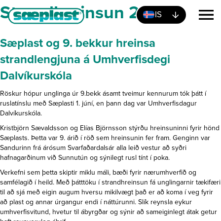
Strandhreinsun 2026
IS
Sæplast og 9. bekkur hreinsa
strandlengjuna á Umhverfisdegi
Dalvíkurskóla
Röskur hópur unglinga úr 9.bekk ásamt tveimur kennurum tók þátt í
ruslatínslu með Sæplasti 1. júní, en þann dag var Umhverfisdagur
Dalvíkurskóla.
Kristbjörn Sævaldsson og Elías Björnsson stýrðu hreinsuninni fyrir hönd
Sæplasts. Þetta var 9. árið í röð sem hreinsunin fer fram. Genginn var
Sandurinn frá árósum Svarfaðardalsár alla leið vestur að syðri
hafnagarðinum við Sunnutún og sýnilegt rusl tínt í poka.
Verkefni sem þetta skiptir miklu máli, bæði fyrir nærumhverfið og
samfélagið í heild. Með þátttöku í strandhreinsun fá unglingarnir tækifæri
til að sjá með eigin augum hversu mikilvægt það er að koma í veg fyrir
að plast og annar úrgangur endi í náttúrunni. Slík reynsla eykur
umhverfisvitund, hvetur til ábyrgðar og sýnir að sameiginlegt átak getur