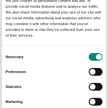
We use cookies to personalise content and ads, to
provide social media features and to analyse our traffic.
We also share information about your use of our site with
our social media, advertising and analytics partners who
júní 2026
may combine it with other information that you’ve
Strandhreinsun
provided to them or that they’ve collected from your use
of their services.
Matvælavinnslufyrirtæki um allan heim standa frammi fyrir
auknum kröfum um að bæta öryggi, draga úr sóun, einfalda
rekstur og tryggja stöðug gæði afurða. Saeplast hjálpar þeim að
C
ná þessum markmiðum með endingargóðum, hreinlætisvænum
Necessary
o
og endurnýtanlegum lausnum fyrir meðhöndlun efnis, sem eru
hannaðar með raunverulegar þarfir matvælaframleiðslu að
n
leiðarljósi.
s
Preferences
DALVÍK
e
n
t
Statistics
S
e
Marketing
l