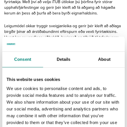
fyrirtækja.
Með því að velja iTUB útilokar þú þörfina fyrir stórar
upphafsfjárfestingar og gerir þér kleift að fá aðgang að hágæða
kerum án þess að þurfa að bera byrði eignarhaldsins.
Leigumódel okkar tryggir sveigjanleika og gerir þér kleift að aðlaga
birgðir þínar að árstíðabundinni eftirspurn eða vexti fyrirtækisins.
Hvert ker er vandlega viðhaldið, hreinsað og tilbúið til tafarlausrar
notkunar, sem tryggir bestu mögulegu afköst og samræmi við
iðnaðarstaðla.
Consent
Details
About
Með iTUB Rental færðu áreiðanlegan samstarfsaðila sem einfaldar
rekstur, lækkar kostnað og styður skuldbindingu þína við sjálfbærni.
Búnaðurinn okkar hefur
This website uses cookies
minna kolefnisspor!
We use cookies to personalise content and ads, to
provide social media features and to analyse our traffic.
We also share information about your use of our site with
iTUB leigukerfið er hannað til að hámarka endurnotkun og
lágmarka sóun. Með því að láta sama búnað ganga í skilvirku
our social media, advertising and analytics partners who
hringrásarkerfi í mörg ár minnkum við kolefnissporið verulega.
may combine it with other information that you’ve
Færri nýjar einingar þýðir minni hráefnis- og orkuþörf, minna rusl
provided to them or that they’ve collected from your use
og hreinna umhverfi – án þess að fórna gæðum eða