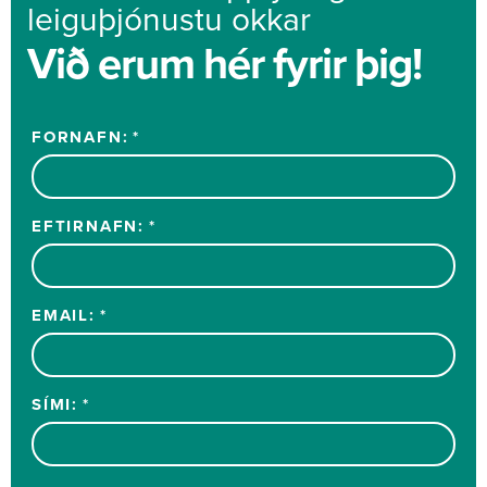
leiguþjónustu okkar
Við erum hér fyrir þig!