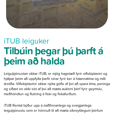
iTUB leiguker
Tilbúin þegar þú þarft á
þeim að halda
Leiguþjónustan okkar iTUB, er mjög hagstæð fyrir viðskiptavini og
hjálpar þeim að uppfylla þarfir sínar fyrir ker á háannatíma og milli
árstíða
.
Viðskiptavinir okkar njóta góðs af því að spara tíma, peninga
og síðast en ekki síst af því að mæta aukinni þörf fyrir geymslu,
meðhöndlun og flutning á fiski og fiskafurðum.
iTUB Rental býður upp á óaðfinnanlega og sveigjanlega
leiguþjónustu sem er hönnuð til að mæta síbreytilegum þörfum