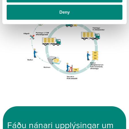
Deny
Fáðu nánari upplýsingar um