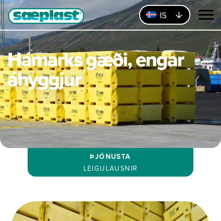
IS
Hámarks gæði, engar
áhyggjur
ÞJÓNUSTA
LEIGULAUSNIR