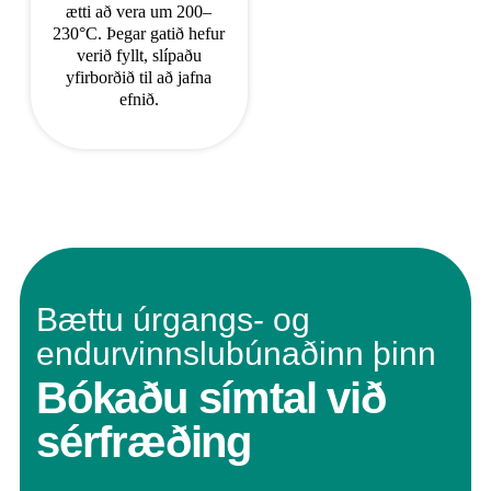
ætti að vera um 200–
230°C. Þegar gatið hefur
verið fyllt, slípaðu
yfirborðið til að jafna
efnið.
Bættu úrgangs- og
endurvinnslubúnaðinn þinn
Bókaðu símtal við
sérfræðing