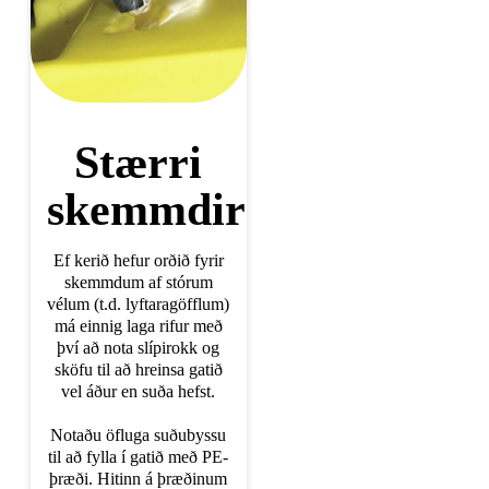
Stærri
skemmdir
Ef kerið hefur orðið fyrir
skemmdum af stórum
vélum (t.d. lyftaragöfflum)
má einnig laga rifur með
því að nota slípirokk og
sköfu til að hreinsa gatið
vel áður en suða hefst.
Notaðu öfluga suðubyssu
til að fylla í gatið með PE-
þræði. Hitinn á þræðinum