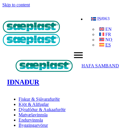
Skip to content
IS
EN
FR
NO
ES
HAFA SAMBAND
IÐNAÐUR
Fiskur & Sjávarafurðir
Kjöt & Alifuglar
Dýrafóður & Aukaafurðir
Matvælavinnsla
Endurvinnsla
Byggingarvörur