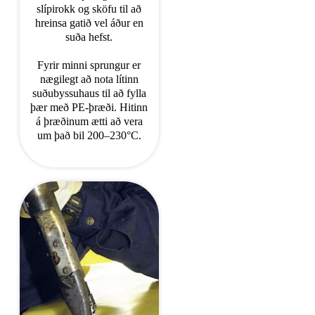
slípirokk og sköfu til að
hreinsa gatið vel áður en
suða hefst.
Fyrir minni sprungur er
nægilegt að nota lítinn
suðubyssuhaus til að fylla
þær með PE-þræði. Hitinn
á þræðinum ætti að vera
um það bil 200–230°C.