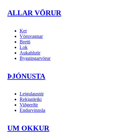
ALLAR VÖRUR
Ker
Vöruvagnar
Bretti
Lok
Aukahlutir
Byggingarvörur
ÞJÓNUSTA
Leigulausnir
Rekjanleiki
Viðgerðir
Endurvinnsla
UM OKKUR