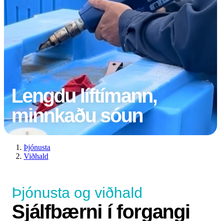
Lengdu líftímann,
minnkaðu sóun
Þjónusta
Viðhald
Þjónusta og viðhald
Sjálfbærni í forgangi