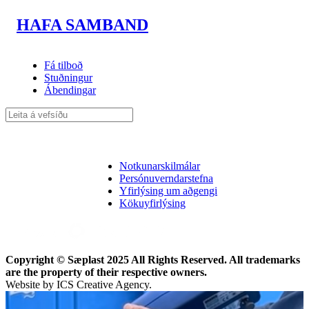
HAFA SAMBAND
Fá tilboð
Stuðningur
Ábendingar
Follow Us On Facebook
Follow us on LinkedIn
Follow Us On YouTube
Follow Us On Instagram
Notkunarskilmálar
Persónuverndarstefna
Yfirlýsing um aðgengi
Kökuyfirlýsing
Copyright © Sæplast 2025 All Rights Reserved. All trademarks
are the property of their respective owners.
Website by ICS Creative Agency.