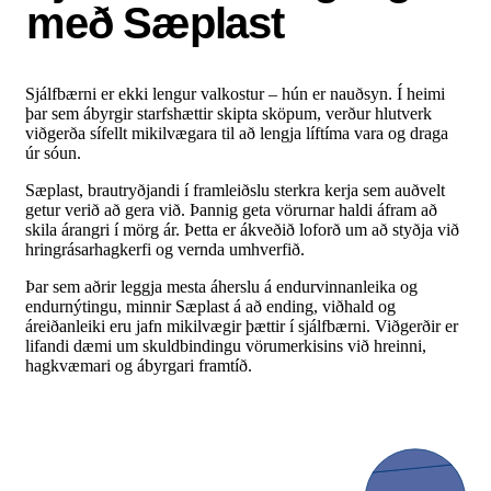
með Sæplast
Sjálfbærni er ekki lengur valkostur – hún er nauðsyn. Í heimi
þar sem ábyrgir starfshættir skipta sköpum, verður hlutverk
viðgerða sífellt mikilvægara til að lengja líftíma vara og draga
úr sóun.
Sæplast, brautryðjandi í framleiðslu sterkra kerja sem auðvelt
getur verið að gera við. Þannig geta vörurnar haldi áfram að
skila árangri í mörg ár. Þetta er ákveðið loforð um að styðja við
hringrásarhagkerfi og vernda umhverfið.
Þar sem aðrir leggja mesta áherslu á endurvinnanleika og
endurnýtingu, minnir Sæplast á að ending, viðhald og
áreiðanleiki eru jafn mikilvægir þættir í sjálfbærni. Viðgerðir er
lifandi dæmi um skuldbindingu vörumerkisins við hreinni,
hagkvæmari og ábyrgari framtíð.