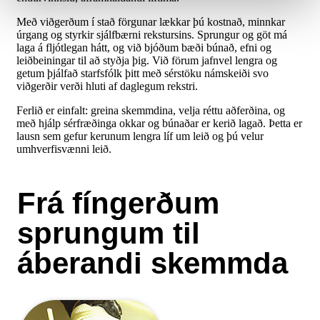
Með viðgerðum í stað förgunar lækkar þú kostnað, minnkar
úrgang og styrkir sjálfbærni rekstursins. Sprungur og göt má
laga á fljótlegan hátt, og við bjóðum bæði búnað, efni og
leiðbeiningar til að styðja þig. Við förum jafnvel lengra og
getum þjálfað starfsfólk þitt með sérstöku námskeiði svo
viðgerðir verði hluti af daglegum rekstri.
Ferlið er einfalt: greina skemmdina, velja réttu aðferðina, og
með hjálp sérfræðinga okkar og búnaðar er kerið lagað. Þetta er
lausn sem gefur kerunum lengra líf um leið og þú velur
umhverfisvænni leið.
Frá fíngerðum
sprungum til
áberandi skemmda