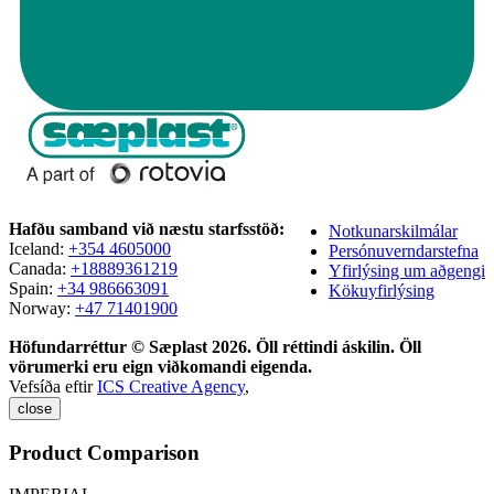
Hafðu samband við næstu starfsstöð:
Notkunarskilmálar
Iceland:
+354 4605000
Persónuverndarstefna
Canada:
+18889361219
Yfirlýsing um aðgengi
Spain:
+34 986663091
Kökuyfirlýsing
Norway:
+47 71401900
Höfundarréttur © Sæplast 2026. Öll réttindi áskilin. Öll
vörumerki eru eign viðkomandi eigenda.
Vefsíða eftir
ICS Creative Agency
,
close
Product Comparison