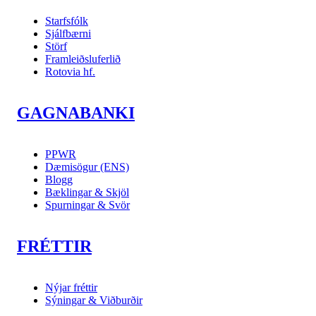
Starfsfólk
Sjálfbærni
Störf
Framleiðsluferlið
Rotovia hf.
GAGNABANKI
PPWR
Dæmisögur (ENS)
Blogg
Bæklingar & Skjöl
Spurningar & Svör
FRÉTTIR
Nýjar fréttir
Sýningar & Viðburðir