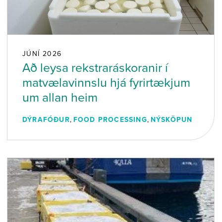
JÚNÍ 2026
Að leysa rekstraráskoranir í
matvælavinnslu hjá fyrirtækjum
um allan heim
DÝRAFÓÐUR
,
FOOD PROCESSING
,
NÝSKÖPUN