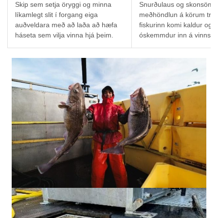
Skip sem setja öryggi og minna
Snurðulaus og skonsöm
líkamlegt slit í forgang eiga
meðhöndlun á körum tryg
auðveldara með að laða að hæfa
fiskurinn komi kaldur og
háseta sem vilja vinna hjá þeim.
óskemmdur inn á vinnslul