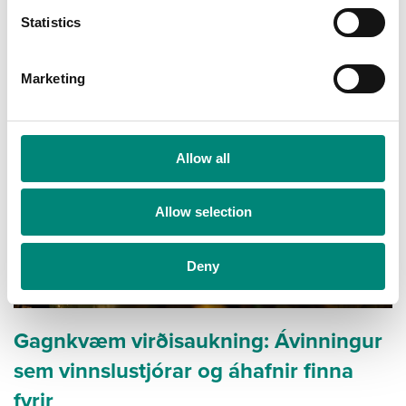
n
t
Statistics
S
e
Marketing
l
e
c
t
Allow all
i
o
Allow selection
n
Deny
Gagnkvæm virðisaukning: Ávinningur
sem vinnslustjórar og áhafnir finna
fyrir