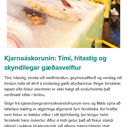
Kjarnaáskorunin: Tími, hitastig og
skyndilegar gæðasveiflur
Tími, hitastig, streita við meðhöndlun, geymsluaðferð og verklag við
löndun hafa öll áhrif á endanleg gæði afurðarinnar. Þegar ferskleiki
tapast eða fiskur skemmist er ekki hægt að endurheimta það
verðmæti síðar í ferlinu.
Gögn frá sjávarútvegsrannsóknarstofnunum eins og Matís sýna að
tafarlaus kæling er algjörlega afgerandi fyrir ferskleika. Því hraðar
sem fiskur er kældur niður í sitt kjörhitastig, því lengur helst
ferskleiki hans óskertur. Aftur á móti getur það að fiskur standi
jafnvel í nokkrar klukkustundir við aðeins hærra hitastig stytt