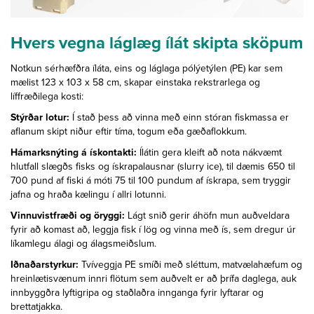
Hvers vegna láglæg ílát skipta sköpum
Notkun sérhæfðra íláta, eins og láglaga pólýetýlen (PE) kar sem
mælist 123 x 103 x 58 cm, skapar einstaka rekstrarlega og
líffræðilega kosti:
Stýrðar lotur:
Í stað þess að vinna með einn stóran fiskmassa er
aflanum skipt niður eftir tíma, togum eða gæðaflokkum.
Hámarksnýting á ískontakti:
Ílátin gera kleift að nota nákvæmt
hlutfall slægðs fisks og ískrapalausnar (slurry ice), til dæmis 650 til
700 pund af fiski á móti 75 til 100 pundum af ískrapa, sem tryggir
jafna og hraða kælingu í allri lotunni.
Vinnuvistfræði og öryggi:
Lágt snið gerir áhöfn mun auðveldara
fyrir að komast að, leggja fisk í lög og vinna með ís, sem dregur úr
líkamlegu álagi og álagsmeiðslum.
Iðnaðarstyrkur:
Tvíveggja PE smíði með sléttum, matvælahæfum og
hreinlætisvænum innri flötum sem auðvelt er að þrífa daglega, auk
innbyggðra lyftigripa og staðlaðra innganga fyrir lyftarar og
brettatjakka.