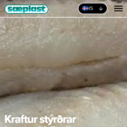
IS
Kraftur stýrðrar