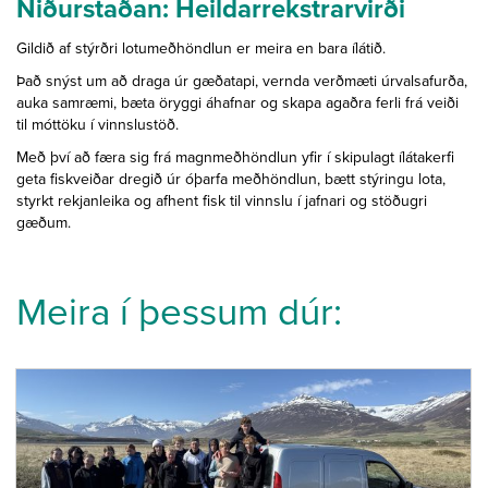
Niðurstaðan: Heildarrekstrarvirði
Gildið af stýrðri lotumeðhöndlun er meira en bara ílátið.
Það snýst um að draga úr gæðatapi, vernda verðmæti úrvalsafurða,
auka samræmi, bæta öryggi áhafnar og skapa agaðra ferli frá veiði
til móttöku í vinnslustöð.
Með því að færa sig frá magnmeðhöndlun yfir í skipulagt ílátakerfi
geta fiskveiðar dregið úr óþarfa meðhöndlun, bætt stýringu lota,
styrkt rekjanleika og afhent fisk til vinnslu í jafnari og stöðugri
gæðum.
Meira í þessum dúr: