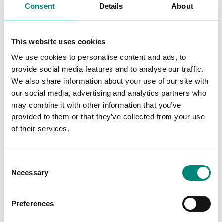
Consent
Details
About
Raunveruleg sönnun: Um það bil sex
This website uses cookies
dagar til viðbótar í geymsluþoli
We use cookies to personalise content and ads, to
provide social media features and to analyse our traffic.
Viðskiptatilvikið fyrir stýrða meðhöndlun er ekki aðeins fræðilegt.
We also share information about your use of our site with
Í geymsluþolsprófun á Kyrrahafsþorski var aðferð sem byggði á
our social media, advertising and analytics partners who
tafarlausri blóðgun og slægingu, hraðkælingu, ískrapalausn og
may combine it with other information that you’ve
geymslu í kerum, og skilaði hún um það bil sex dögum lengra
geymsluþoli samanborið við hefðbundna RSW meðhöndlun.
provided to them or that they’ve collected from your use
of their services.
Niðurstaðan skal skilin sem ávinningur af heildstæðu
meðhöndlunarkerfi, ekki eins staks búnaðar. Verðmætið felst í
samspili betri verklags um borð með réttum búnaði: minni dæling,
hraðari kæling, stýrðar lotur og hreinni afhending frá skipi til
C
vinnslu.
Necessary
o
Fyrir vinnsluaðila og veiðimenn er þetta raunverulegi tækifærið: að
n
vernda meira af gæðum úr sama afla.
s
Preferences
e