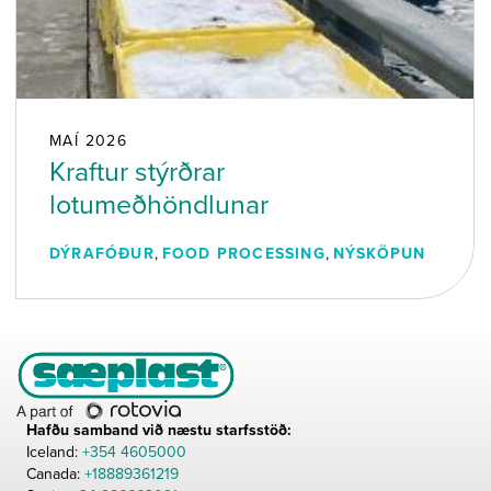
MAÍ 2026
Kraftur stýrðrar
lotumeðhöndlunar
DÝRAFÓÐUR
,
FOOD PROCESSING
,
NÝSKÖPUN
Hafðu samband við næstu starfsstöð:
Iceland:
+354 4605000
Canada:
+18889361219