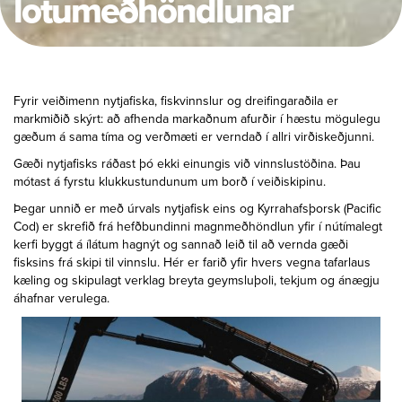
lotumeðhöndlunar
Fyrir veiðimenn nytjafiska, fiskvinnslur og dreifingaraðila er
markmiðið skýrt: að afhenda markaðnum afurðir í hæstu mögulegu
gæðum á sama tíma og verðmæti er verndað í allri virðiskeðjunni.
Gæði nytjafisks ráðast þó ekki einungis við vinnslustöðina. Þau
mótast á fyrstu klukkustundunum um borð í veiðiskipinu.
Þegar unnið er með úrvals nytjafisk eins og Kyrrahafsþorsk (Pacific
Cod) er skrefið frá hefðbundinni magnmeðhöndlun yfir í nútímalegt
kerfi byggt á ílátum hagnýt og sannað leið til að vernda gæði
fisksins frá skipi til vinnslu. Hér er farið yfir hvers vegna tafarlaus
kæling og skipulagt verklag breyta geymsluþoli, tekjum og ánægju
áhafnar verulega.