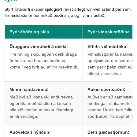
Stýrt ílátakerfi skapar sjaldgæft rekstrarlegt win-win ástand þar sem
frammistaða er hámarkuð bæði á sjó og í vinnslustöð.
Fyrir áhöfn og skip
Fyrir vinnslustöðina
Öruggara vinnuferli á dekki:
Eftirlit við móttöku:
Hreinni og skipulagðari dekk draga
Vinnslustjórar fá nákvæm
úr hálku- og hrasanshættu og
upplýsingar um hvern sk
koma í veg fyrir að aflinn hreyfist til.
sem gerir þeim kleift að
afköst vinnslulína.
Minni handavinna:
Aukin sporbarðni:
Með því að losna við endurtekna
Auðvelt er að samþætta s
og erfiða meðhöndlun á lausum
merkingar, strikamerki e
afla við löndun minnkar líkamlegt
skanna í körin fyrir fulla
erfiði verulega.
sporbarðni frá upphafi til
Auðveldari nýliðun:
Betri gæðastjórnun: