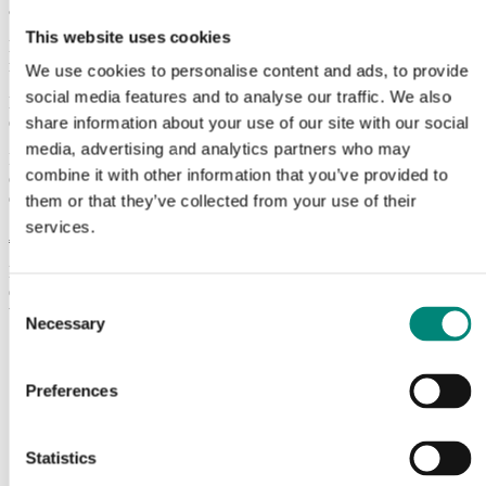
à bord que pendant la transformation.
This website uses cookies
Le conteneur en plastique Sæplast 660 est à triple paroi avec un
noyau en PE, ce qui le rend extrêmement solide et durable.
We use cookies to personalise content and ads, to provide
social media features and to analyse our traffic. We also
Le conteneur de stockage en PE à triple paroi Sæplast 660 est
empilable avec les modèles Sæplast 340 et 460.
share information about your use of our site with our social
media, advertising and analytics partners who may
Il est également équipé de poignées de levage solides et fiables, et
combine it with other information that you’ve provided to
offre un accès facile sur deux côtés pour les transpalettes et sur les
quatre côtés pour les chariots élévateurs.
them or that they’ve collected from your use of their
services.
Logistique – Produit par type de transport
Les chiffres sont basés sur une charge complète. Veuillez noter que
de légères variations peuvent survenir en fonction des différentes
Consent
techniques d’empilage.
Necessary
Selection
Type
Quantité
conteneur de 20 pieds
40
Preferences
conteneur de 40 pieds
80
Conteneur HC de 40
100
pieds
Statistics
Camion NA de 53 pieds
120