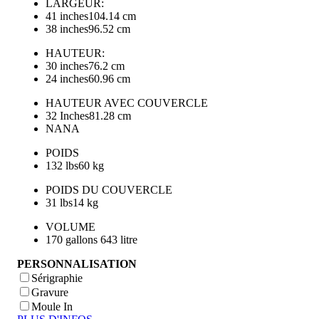
LARGEUR:
41 inches
104.14 cm
38 inches
96.52 cm
HAUTEUR:
30 inches
76.2 cm
24 inches
60.96 cm
HAUTEUR AVEC COUVERCLE
32 Inches
81.28 cm
NA
NA
POIDS
132 lbs
60 kg
POIDS DU COUVERCLE
31 lbs
14 kg
VOLUME
170 gallons
643 litre
PERSONNALISATION
Sérigraphie
Gravure
Moule In