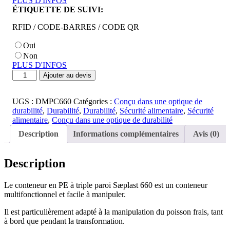
PLUS D'INFOS
ÉTIQUETTE DE SUIVI:
RFID / CODE-BARRES / CODE QR
Oui
Non
PLUS D'INFOS
quantité
Ajouter au devis
de
660
par
UGS :
DMPC660
Catégories :
Conçu dans une optique de
conteneur
durabilité
,
Durabilité
,
Durabilité
,
Sécurité alimentaire
,
Sécurité
alimentaire
,
Conçu dans une optique de durabilité
Description
Informations complémentaires
Avis (0)
Description
Le conteneur en PE à triple paroi Sæplast 660 est un conteneur
multifonctionnel et facile à manipuler.
Il est particulièrement adapté à la manipulation du poisson frais, tant
à bord que pendant la transformation.