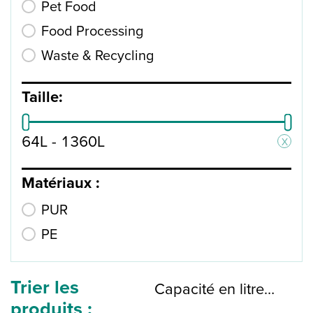
Pet Food
Food Processing
Waste & Recycling
Taille:
Product Size
64L - 1360L
X
Matériaux :
Product Materials
PUR
PE
Trier les
Trier les produits :
Trier les produits :
Trier les produits :
produits :