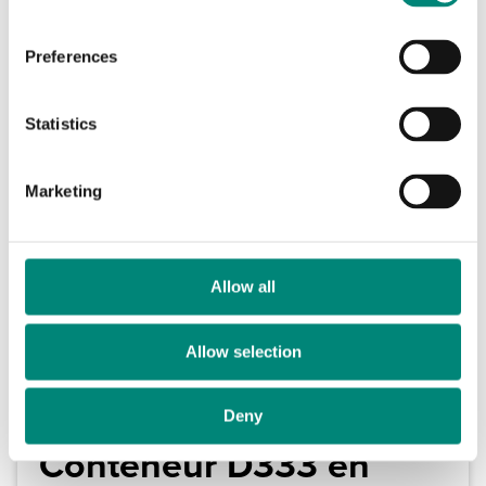
Comparer
n
s
Preferences
e
n
t
Statistics
S
e
Marketing
l
e
c
t
Allow all
i
o
Allow selection
n
Deny
Conteneur D333 en