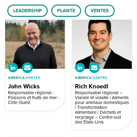
Team Department
LEADERSHIP
PLANTE
VENTES
AMERICA,
VENTES
AMERICA,
VENTES
John Wicks
Rich Knoedl
Responsable régional -
Responsable régional –
Poissons et fruits de mer -
Viande et volaille | Aliments
Côte Ouest
pour animaux domestiques
| Transformation
alimentaire | Déchets et
recyclage – Centre-sud
des États-Unis