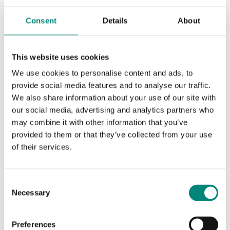
Consent
Details
About
AMERICA,
LEADERSHIP,
AMERICA,
LEADERSHIP,
VENTES
VENTES
Maria Isabel Witt
Chris French
This website uses cookies
Directeur commercial,
Directeur commercial –
Amériques - Poissons et
Amériques – Viande et
We use cookies to personalise content and ads, to
fruits de mer
volaille | Aliments pour
provide social media features and to analyse our traffic.
animaux domestiques |
Transformation alimentaire
We also share information about your use of our site with
| Déchets et recyclage
our social media, advertising and analytics partners who
may combine it with other information that you’ve
provided to them or that they’ve collected from your use
of their services.
C
Necessary
o
n
s
Preferences
AMERICA,
PLANTE, VENTES
AMERICA,
VENTES