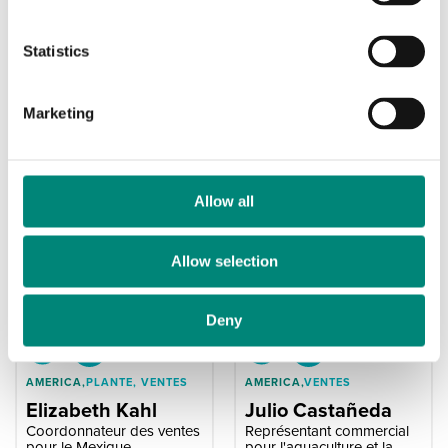
e
Loriann Dickeson
Yolanda Stockford
n
Coordonnateur principal
Coordonnateur des ventes
t
Statistics
des ventes, Saeplast
internes
S
Americas Inc.
e
Marketing
l
e
c
t
Allow all
i
o
Allow selection
n
Deny
AMERICA,
PLANTE, VENTES
AMERICA,
VENTES
Elizabeth Kahl
Julio Castañeda
Coordonnateur des ventes
Représentant commercial
pour le Mexique,
pour l'aquaculture et la