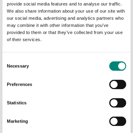
provide social media features and to analyse our traffic.
We also share information about your use of our site with
our social media, advertising and analytics partners who
may combine it with other information that you’ve
provided to them or that they’ve collected from your use
of their services.
Consent
Necessary
Selection
Preferences
Entretien et réparations
Les conteneurs Sæplast peuvent être réparés tout au long de leur
Statistics
durée de vie si les dommages sont détectés rapidement avant qu'ils
ne s'étendent. La mise en place d'un plan de maintenance préventive
solide est essentielle pour tirer le meilleur parti de votre
Marketing
investissement dans les conteneurs Saeplast. Découvrez les options
disponibles.