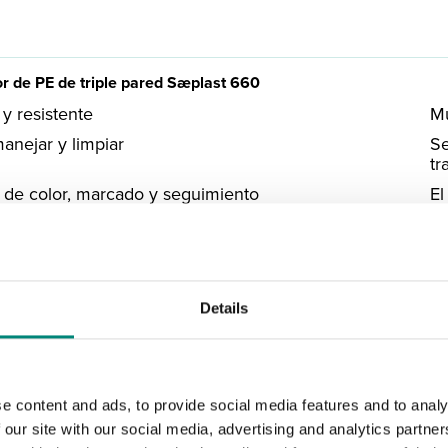
r de PE de triple pared Sæplast 660
y resistente
Mu
manejar y limpiar
Se
tr
de color, marcado y seguimiento
El
se
po
av
or de PE de triple pared Sæplast 660 es un recipiente multifunci
Details
lmente adecuado para la manipulación de pescado fresco, tanto
dor de plástico Sæplast 660 tiene triple pared con un núcleo de
e content and ads, to provide social media features and to analy
dor de almacenamiento de PE de triple pared Sæplast 660 es ap
 our site with our social media, advertising and analytics partn