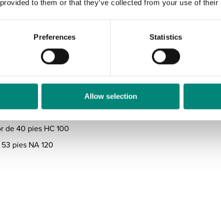
 provided to them or that they’ve collected from your use of their
á equipado con asas de elevación resistentes y fiables, permite 
lados para carretillas elevadoras.
 Producto por tipo de transporte
Preferences
Statistics
 se basan en una carga completa. Tenga en cuenta que pueden pr
e apilamiento.
dad
 de 20 pies 40
Allow selection
 de 40 pies 80
 de 40 pies HC 100
53 pies NA 120