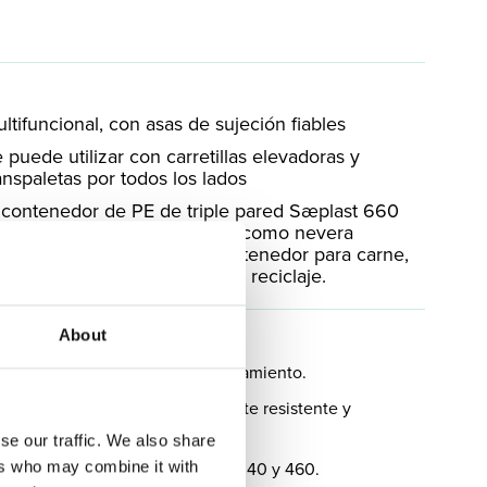
ltifuncional, con asas de sujeción fiables
 puede utilizar con carretillas elevadoras y
anspaletas por todos los lados
 contenedor de PE de triple pared Sæplast 660
 puede utilizar, por ejemplo, como nevera
rtátil, caja para pescado, contenedor para carne,
es de corral y contenedor de reciclaje.
onal y fácil de manejar.
About
 a bordo como durante el procesamiento.
 PE, por lo que es extremadamente resistente y
se our traffic. We also share
ilable con los modelos Sæplast 340 y 460.
ers who may combine it with