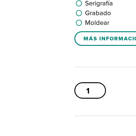
Serigrafía
Grabado
Moldear
MÁS INFORMACI
Contenedor
de
660
PE
cantidad