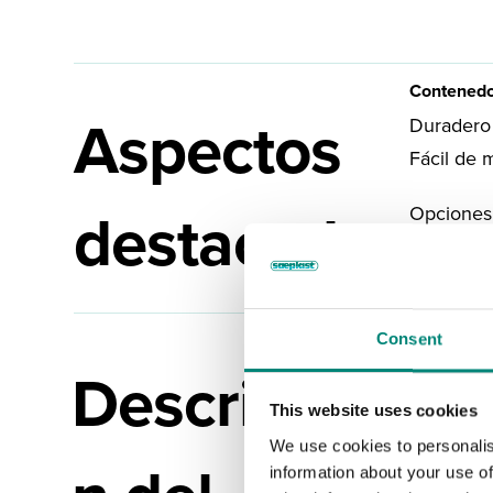
Contenedo
Aspectos
Duradero 
Fácil de 
destacados
Opciones 
El contened
Consent
Descripció
Es especia
El contene
This website uses cookies
duradero.
We use cookies to personalis
El contene
information about your use of