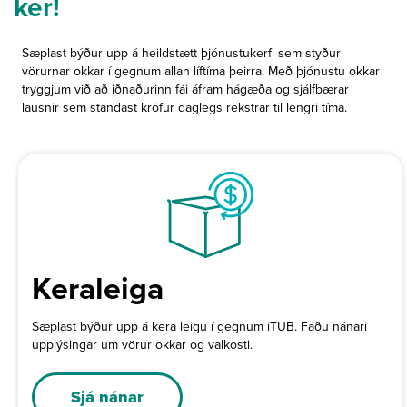
ker!
Sæplast býður upp á heildstætt þjónustukerfi sem styður
vörurnar okkar í gegnum allan líftíma þeirra. Með þjónustu okkar
tryggjum við að iðnaðurinn fái áfram hágæða og sjálfbærar
lausnir sem standast kröfur daglegs rekstrar til lengri tíma.
Keraleiga
Sæplast býður upp á kera leigu í gegnum iTUB. Fáðu nánari
upplýsingar um vörur okkar og valkosti.
Sjá nánar