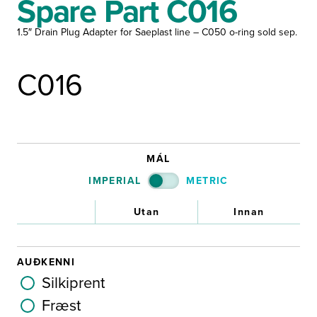
Spare Part C016
1.5″ Drain Plug Adapter for Saeplast line – C050 o-ring sold sep.
C016
MÁL
IMPERIAL
METRIC
Utan
Innan
AUÐKENNI
Silkiprent
Fræst