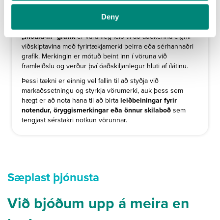
"Mould-In" Grafík
Deny
„Mould-in“ grafík
er varanleg leið til að auðkenna eignir
viðskiptavina með fyrirtækjamerki þeirra eða sérhannaðri
grafík. Merkingin er mótuð beint inn í vöruna við
framleiðslu og verður því óaðskiljanlegur hluti af ílátinu.
Þessi tækni er einnig vel fallin til að styðja við
markaðssetningu og styrkja vörumerki, auk þess sem
hægt er að nota hana til að birta
leiðbeiningar fyrir
notendur, öryggismerkingar eða önnur skilaboð
sem
tengjast sérstakri notkun vörunnar.
Sæplast þjónusta
Við bjóðum upp á meira en