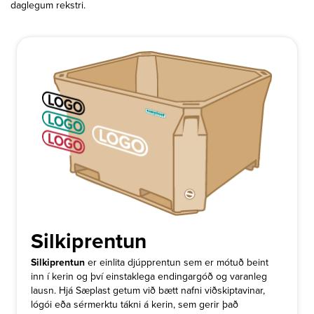
daglegum rekstri.
Silkiprentun
Silkiprentun
er einlita djúpprentun sem er mótuð beint
inn í kerin og því einstaklega endingargóð og varanleg
lausn. Hjá Sæplast getum við bætt nafni viðskiptavinar,
lógói eða sérmerktu tákni á kerin, sem gerir það