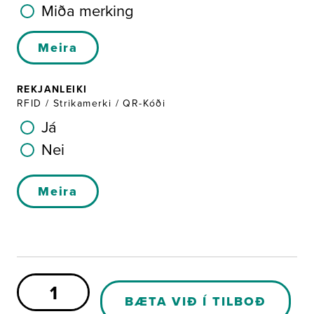
Miða merking
Meira
REKJANLEIKI
RFID / Strikamerki / QR-Kóði
Já
Nei
Meira
Spare
Part
BÆTA VIÐ Í TILBOÐ
C016