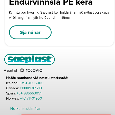
Endurvinnsla PE kera
Kynntu þér hvernig Sæplast ker halda áfram að nýtast og skapa
virði langt fram yfir hefðbundinn líftíma.
Sjá nánar
Hafðu samband við næstu starfsstöð:
Iceland:
+354 4605000
Canada:
+18889361219
Spain:
+34 986663091
Norway:
+47 71401900
Notkunarskilmálar