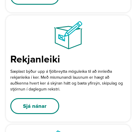
Rekjanleiki
Sæplast býður upp á fjölbreytta möguleika til að innleiða
rekjanleika í ker. Með mismunandi lausnum er hægt að
auðkenna hvert ker á skýran hátt og bæta yfirsýn, skipulag og
stjórnun í daglegum rekstri.
Sjá nánar