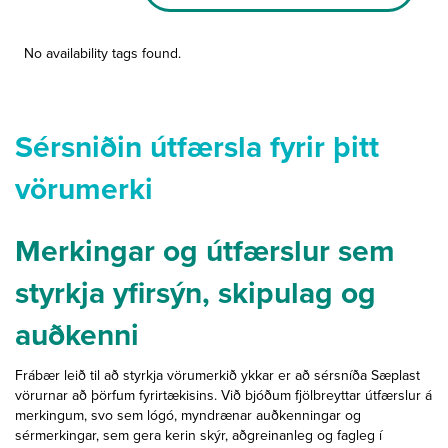
quantity
No availability tags found.
Sérsniðin útfærsla fyrir þitt
vörumerki
Merkingar og útfærslur sem
styrkja yfirsýn, skipulag og
auðkenni
Frábær leið til að styrkja vörumerkið ykkar er að sérsníða Sæplast
vörurnar að þörfum fyrirtækisins. Við bjóðum fjölbreyttar útfærslur á
merkingum, svo sem lógó, myndrænar auðkenningar og
sérmerkingar, sem gera kerin skýr, aðgreinanleg og fagleg í