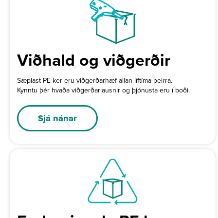
Viðhald og viðgerðir
Sæplast PE-ker eru viðgerðarhæf allan líftíma þeirra.
Kynntu þér hvaða viðgerðarlausnir og þjónusta eru í boði.
Sjá nánar