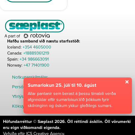
Hafðu samband við næstu starfsstöð:
Iceland:
+354 4605000
Canada:
+18889361219
Spain:
+34 986663091
Norway:
+47 71401900
Notkunarskilmálar
Sumarlokun 25. júlí til 10. ágúst
Persónuverndarstefna
Allar pantanir sem berast á þessu tímabili verða
Yfirlýsing um aðgengi
afgreiddar eftir sumarlokun.Við þökkum fyrir
skilninginn og óskum ykkur gleðilegs sumars.
Kökuyfirlýsing
Höfundarréttur © Sæplast 2026. Öll réttindi áskilin. Öll vörumerki
eru eign viðkomandi eigenda.
Vefsíða eftir
ICS Creative Agency
,