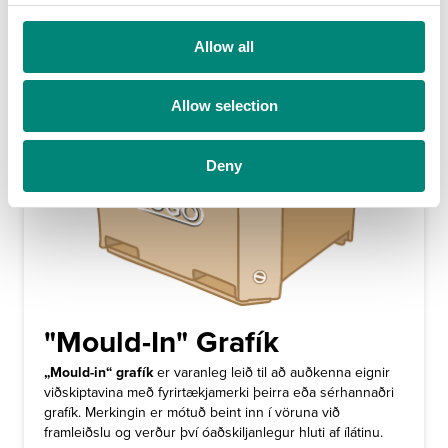
c
t
Allow all
i
o
Allow selection
n
Deny
"Mould-In" Grafík
„Mould-in“ grafík
er varanleg leið til að auðkenna eignir
viðskiptavina með fyrirtækjamerki þeirra eða sérhannaðri
grafík. Merkingin er mótuð beint inn í vöruna við
framleiðslu og verður því óaðskiljanlegur hluti af ílátinu.