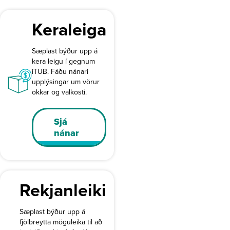
Keraleiga
Sæplast býður upp á
kera leigu í gegnum
iTUB. Fáðu nánari
upplýsingar um vörur
okkar og valkosti.
Sjá
nánar
Rekjanleiki
Sæplast býður upp á
fjölbreytta möguleika til að