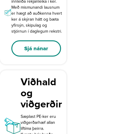
innleiða rekjanleika í ker.
Með mismunandi lausnum
er hægt að auðkenna hvert
ker á skýran hátt og bæta
yfirsýn, skipulag og
stjórnun í daglegum rekstri.
Sjá nánar
Viðhald
og
viðgerðir
Sæplast PE-ker eru
viðgerðarhæf allan
líftíma þeirra.