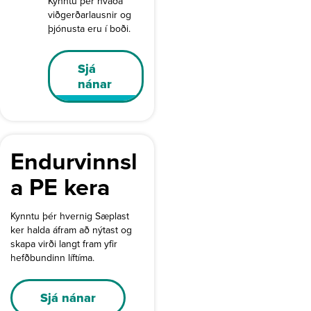
Kynntu þér hvaða
viðgerðarlausnir og
þjónusta eru í boði.
Sjá
nánar
Endurvinnsl
a PE kera
Kynntu þér hvernig Sæplast
ker halda áfram að nýtast og
skapa virði langt fram yfir
hefðbundinn líftíma.
Sjá nánar