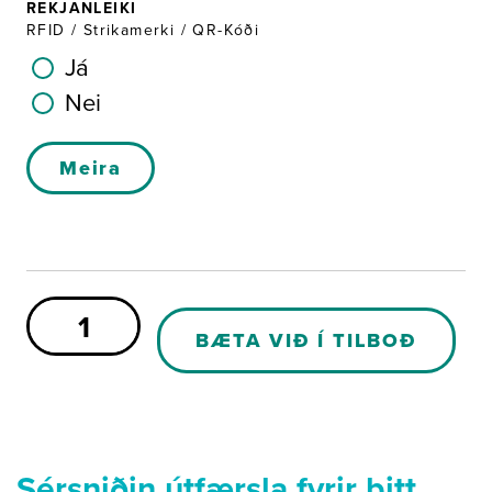
REKJANLEIKI
RFID / Strikamerki / QR-Kóði
Já
Nei
Meira
Spare
Part
BÆTA VIÐ Í TILBOÐ
C011C
quantity
Sérsniðin útfærsla fyrir þitt