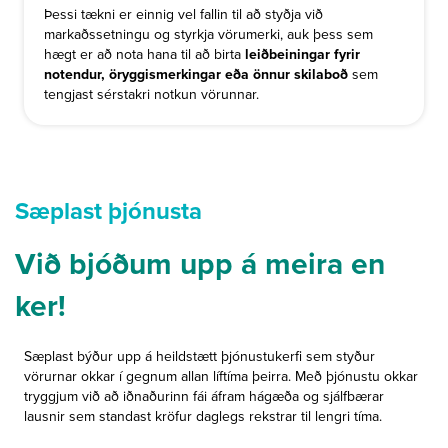
Þessi tækni er einnig vel fallin til að styðja við
markaðssetningu og styrkja vörumerki, auk þess sem
hægt er að nota hana til að birta
leiðbeiningar fyrir
notendur, öryggismerkingar eða önnur skilaboð
sem
tengjast sérstakri notkun vörunnar.
Sæplast þjónusta
Við bjóðum upp á meira en
ker!
Sæplast býður upp á heildstætt þjónustukerfi sem styður
vörurnar okkar í gegnum allan líftíma þeirra. Með þjónustu okkar
tryggjum við að iðnaðurinn fái áfram hágæða og sjálfbærar
lausnir sem standast kröfur daglegs rekstrar til lengri tíma.