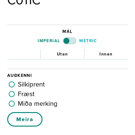
C011C
MÁL
IMPERIAL
METRIC
Utan
Innan
AUÐKENNI
Silkiprent
Fræst
Miða merking
Meira