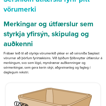
vörumerki
Merkingar og útfærslur sem
styrkja yfirsýn, skipulag og
auðkenni
Frábær leið til að styrkja vörumerkið ykkar er að sérsníða Sæplast
vörurnar að þörfum fyrirtækisins. Við bjóðum fjölbreyttar útfærslur á
merkingum, svo sem lógó, myndrænar auðkenningar og
sérmerkingar, sem gera kerin skýr, aðgreinanleg og fagleg í
daglegum rekstri.