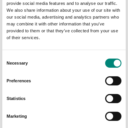
provide social media features and to analyse our traffic.
We also share information about your use of our site with
our social media, advertising and analytics partners who
may combine it with other information that you’ve
provided to them or that they’ve collected from your use
of their services.
C
Necessary
o
Fræsing
n
s
Preferences
Fræst merking
tryggir skýra og varanlega auðkenningu.
e
Áletrunin er ristuð beint inn í ytra byrði kersins og helst
n
því óbreytt þrátt fyrir mikla notkun og erfiðar aðstæður.
t
Statistics
Margir viðskiptavinir velja þessa lausn til að merkja
S
Sæplast kerin sín með
raðnúmerum, fyrirtækisheiti,
e
verksmiðjustaðsetningu eða öðrum mikilvægum
Marketing
l
upplýsingum
, sem auðveldar rekjanleika, skipulag og
yfirsýn í daglegum rekstri.
e