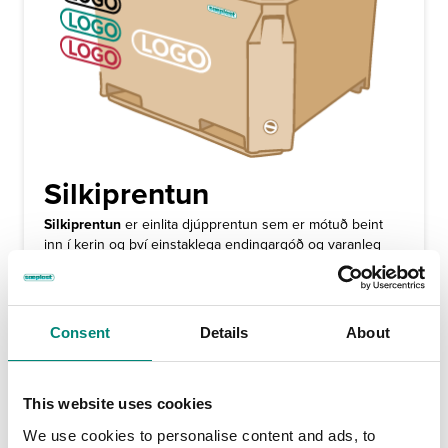
Silkiprentun
Silkiprentun
er einlita djúpprentun sem er mótuð beint
inn í kerin og því einstaklega endingargóð og varanleg
lausn. Hjá Sæplast getum við bætt nafni viðskiptavinar,
lógói eða sérmerktu tákni á kerin, sem gerir það
auðþekkjanlegt í daglegri notkun.
Silkiprentun er í boði í einlitri útgáfu og hægt er að velja
Consent
Details
About
um litina
svartan, bláan, rauðan eða hvítan
.
This website uses cookies
We use cookies to personalise content and ads, to