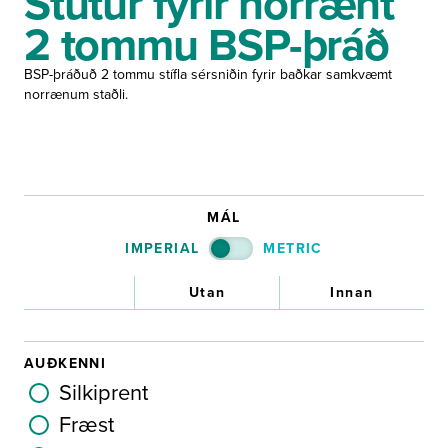
Stútur fyrir norrænt
2 tommu BSP-þráð
BSP-þráðuð 2 tommu stífla sérsniðin fyrir baðkar samkvæmt
norrænum staðli.
MÁL
IMPERIAL
METRIC
Utan
Innan
AUÐKENNI
Silkiprent
Fræst