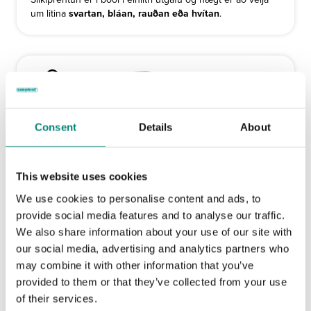
um litina
svartan, bláan, rauðan eða hvítan
.
Consent
Details
About
This website uses cookies
We use cookies to personalise content and ads, to
provide social media features and to analyse our traffic.
We also share information about your use of our site with
our social media, advertising and analytics partners who
Fræsing
may combine it with other information that you’ve
Fræst merking
tryggir skýra og varanlega auðkenningu.
provided to them or that they’ve collected from your use
Áletrunin er ristuð beint inn í ytra byrði kersins og helst
of their services.
því óbreytt þrátt fyrir mikla notkun og erfiðar aðstæður.