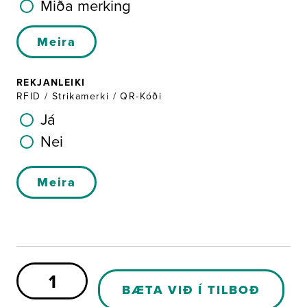
Miða merking
Meira
REKJANLEIKI
RFID / Strikamerki / QR-Kóði
Já
Nei
Meira
Stútur
fyrir
BÆTA VIÐ Í TILBOÐ
norrænt