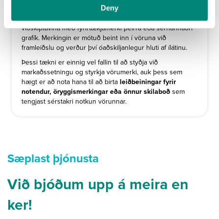
"Mould-In" Grafík
Deny
„Mould-in“ grafík
er varanleg leið til að auðkenna eignir
viðskiptavina með fyrirtækjamerki þeirra eða sérhannaðri
grafík. Merkingin er mótuð beint inn í vöruna við
framleiðslu og verður því óaðskiljanlegur hluti af ílátinu.
Þessi tækni er einnig vel fallin til að styðja við
markaðssetningu og styrkja vörumerki, auk þess sem
hægt er að nota hana til að birta
leiðbeiningar fyrir
notendur, öryggismerkingar eða önnur skilaboð
sem
tengjast sérstakri notkun vörunnar.
Sæplast þjónusta
Við bjóðum upp á meira en
ker!