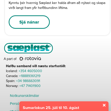
Kynntu þér hvernig Sæplast ker halda áfram að nýtast og skapa
virði langt fram yfir hefðbundinn líftíma.
Sjá nánar
Hafðu samband við næstu starfsstöð:
Iceland:
+354 4605000
Canada:
+18889361219
Spain:
+34 986663091
Norway:
+47 71401900
Notkunarskilmálar
Persónuverndarstefna
Sumarlokun 25. júlí til 10. ágúst