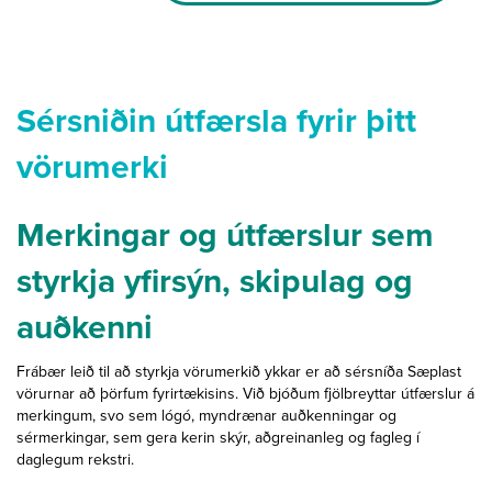
2
tommu
BSP-
þráð
quantity
Sérsniðin útfærsla fyrir þitt
vörumerki
Merkingar og útfærslur sem
styrkja yfirsýn, skipulag og
auðkenni
Frábær leið til að styrkja vörumerkið ykkar er að sérsníða Sæplast
vörurnar að þörfum fyrirtækisins. Við bjóðum fjölbreyttar útfærslur á
merkingum, svo sem lógó, myndrænar auðkenningar og
sérmerkingar, sem gera kerin skýr, aðgreinanleg og fagleg í
daglegum rekstri.