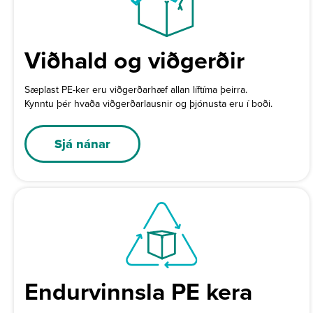
Viðhald og viðgerðir
Sæplast PE-ker eru viðgerðarhæf allan líftíma þeirra.
Kynntu þér hvaða viðgerðarlausnir og þjónusta eru í boði.
Sjá nánar
Endurvinnsla PE kera