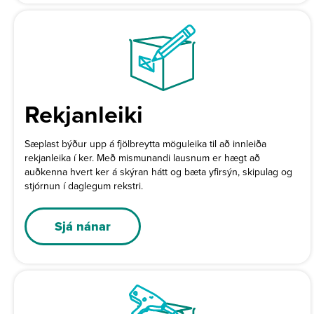
Rekjanleiki
Sæplast býður upp á fjölbreytta möguleika til að innleiða
rekjanleika í ker. Með mismunandi lausnum er hægt að
auðkenna hvert ker á skýran hátt og bæta yfirsýn, skipulag og
stjórnun í daglegum rekstri.
Sjá nánar