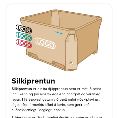
Silkiprentun
Silkiprentun
er einlita djúpprentun sem er mótuð beint
inn í kerin og því einstaklega endingargóð og varanleg
lausn. Hjá Sæplast getum við bætt nafni viðskiptavinar,
lógói eða sérmerktu tákni á kerin, sem gerir það
auðþekkjanlegt í daglegri notkun.
Silkiprentun er í boði í einlitri útgáfu og hægt er að velja