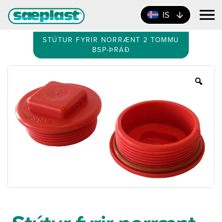
IS
STÚTUR FYRIR NORRÆNT 2 TOMMU
BSP-ÞRÁÐ
Zoo