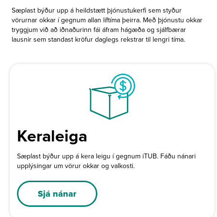
Sæplast býður upp á heildstætt þjónustukerfi sem styður
vörurnar okkar í gegnum allan líftíma þeirra. Með þjónustu okkar
tryggjum við að iðnaðurinn fái áfram hágæða og sjálfbærar
lausnir sem standast kröfur daglegs rekstrar til lengri tíma.
Keraleiga
Sæplast býður upp á kera leigu í gegnum iTUB. Fáðu nánari
upplýsingar um vörur okkar og valkosti.
Sjá nánar