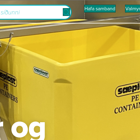
Hafa samband
Valmy
r og