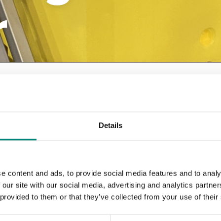
r
Langar þig að sjá hva
Details
Viðburðadagatal okkar heldur þér upplýstum um hv
alþjóðlegum viðskiptasýningum til ráðstefna. Hvort
e content and ads, to provide social media features and to analy
að uppgötva vörurnar okkar, þá eru þessir viðburðir
 our site with our social media, advertising and analytics partn
nýjungum okkar.
 provided to them or that they’ve collected from your use of their
Við birtum næstu viðburði hér