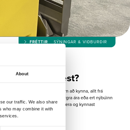
FRÉTTIR
SÝNINGAR & VIÐBURÐIR
r við verðum næst?
About
ar við stöndum og hvað við erum að kynna, allt frá
 sem þú ert samstarfsaðili til margra ára eða ert nýbúinn
se our traffic. We also share
 kjörið tækifæri til að tengjast, læra og kynnast
ers who may combine it with
 services.