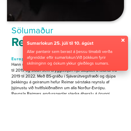
Sölumaður
Reimar Viðarsson
Sumarlokun 25. júlí til 10. ágúst
Allar pantanir sem berast á þessu tímabili verða
afgreiddar eftir sumarlokun.Við þökkum fyrir
Europe
skilninginn og óskum ykkur gleðilegs sumars.
Hann starfaði sem sölu- og þjónustustjóri hjá iTUB frá 2015
til 2019 og síðan sem öryggisstjóri hjá Sæplast á Íslandi frá
2019 til 2022. Með BS-gráðu í Sjávarútvegsfræði og djúpa
þekkingu á geiranum hefur Reimar sérstaka reynslu af
þjónustu við hvítfiskiðnaðinn um alla Norður-Evrópu.
Reynsla Reimars endurspeglar sterka áherslu á öryggi,
þjónustugæði og langtímasamstarf við viðskiptavini í öllum
atvinnugreinum sem Sæplast þjónar.
Tengjast á