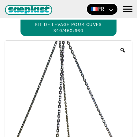
FR
KIT DE LEVAGE POUR CUVES
340/460/660
Zoo