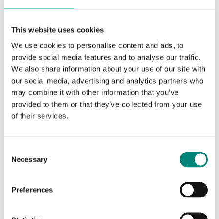
Marquages gravés
This website uses cookies
Les marquages gravés permettent d'identifier chaque
We use cookies to personalise content and ads, to
conteneur individuellement. Les marquages gravés sont
provide social media features and to analyse our traffic.
durables et sont gravés dans la paroi extérieure du
conteneur. De nombreux clients choisissent de faire
We also share information about your use of our site with
graver des numéros de série, le nom de leur entreprise,
our social media, advertising and analytics partners who
l'emplacement de leur usine ou d'autres informations sur
may combine it with other information that you’ve
leurs bacs Saeplast.
provided to them or that they’ve collected from your use
of their services.
C
Necessary
o
n
s
Preferences
e
n