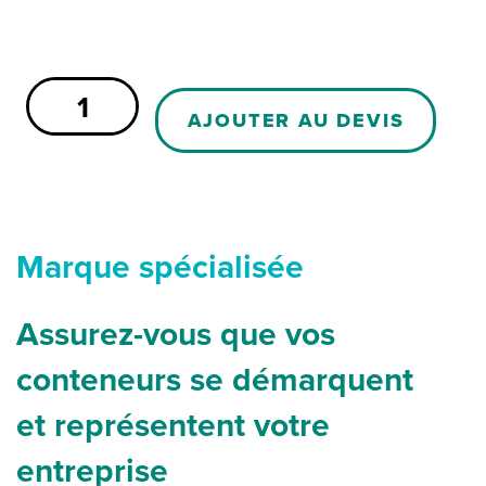
quantité
de
AJOUTER AU DEVIS
Kit
de
levage
pour
cuves
340/460/660
Marque spécialisée
Assurez-vous que vos
conteneurs se démarquent
et représentent votre
entreprise