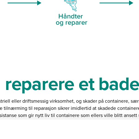
å reparere et bade
iell eller driftsmessig virksomhet, og skader på containere, særl
e tilnærming til reparasjon sikrer imidlertid at skadede containe
stanse som gir nytt liv til containere som ellers ville blitt anset
noe som reduserer driftskostnadene betydelig og forbedrer bærekr
 aktivt kundene ved å tilby nødvendig utstyr, materialer og detal