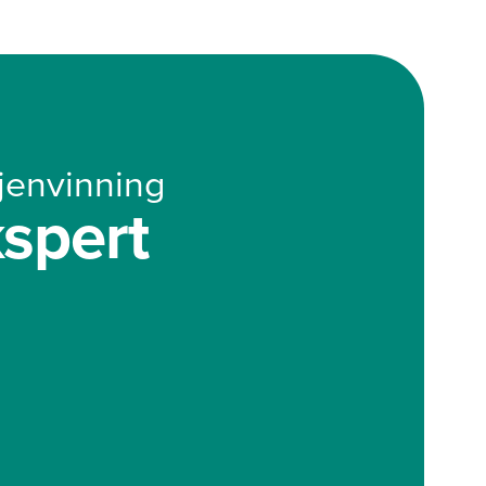
gjenvinning
kspert