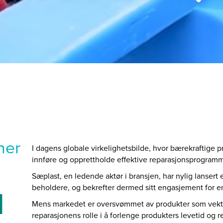
ner
I dagens globale virkelighetsbilde, hvor bærekraftige pra
innføre og opprettholde effektive reparasjonsprogramm
Sæplast, en ledende aktør i bransjen, har nylig lansert
beholdere, og bekrefter dermed sitt engasjement for en
d
Mens markedet er oversvømmet av produkter som vektleg
reparasjonens rolle i å forlenge produkters levetid og r