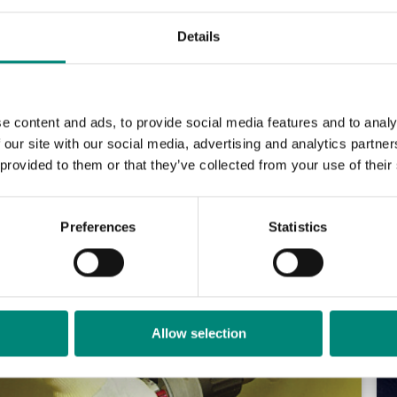
r instruktører, som har vist seg å være svært verdifullt for å gi p
duktivitet og kostnadseffektivitet. Denne reparasjonsevnen utgj
Details
høyeste standarder for kvalitet og bærekraft. Først er identifiser
sjonsteknikker for å håndtere punkteringer, rifter eller andre f
eg med å sikre at hver beholder gjennomgår en grundig restaure
e content and ads, to provide social media features and to analy
 our site with our social media, advertising and analytics partn
 provided to them or that they’ve collected from your use of their
Preferences
Statistics
Allow selection