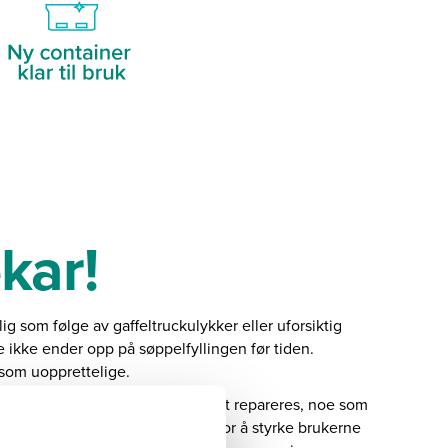
kar!
ig som følge av gaffeltruckulykker eller uforsiktig
re ikke ender opp på søppelfyllingen før tiden.
t som uopprettelige.
aften. Sprekker og hull kan enkelt repareres, noe som
jert veiledning på forespørsel. For å styrke brukerne