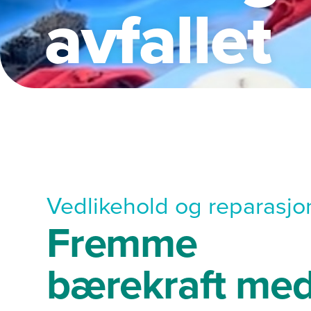
avfallet
Vedlikehold og reparasjo
Fremme
bærekraft me