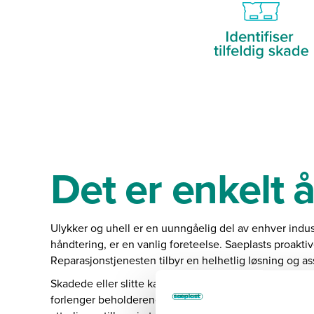
Det er enkelt 
Ulykker og uhell er en uunngåelig del av enhver industr
håndtering, er en vanlig foreteelse. Saeplasts proaktiv
Reparasjonstjenesten tilbyr en helhetlig løsning og assi
Skadede eller slitte kar trenger ikke lenger kastes, 
forlenger beholderenes levetid. Videre støtter Sæplast