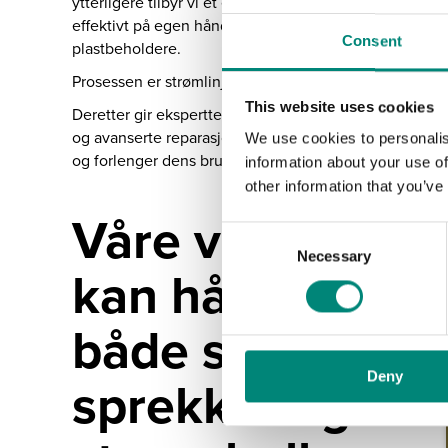
ytterligere tilbyr vi et effektivt opplæringsprogram fo
effektivt på egen hånd, og dermed sikre fortsatt pro
Consent
plastbeholdere.
Prosessen er strømlinjeformet og effektiv, og følger de 
This website uses cookies
Deretter gir ekspertteamet råd om spesialiserte repara
og avanserte reparasjonsmetoder kan Sæplast hjelpe d
We use cookies to personalis
og forlenger dens brukbarhet.
information about your use of
other information that you’ve
Våre verktøy
C
Necessary
o
kan håndtere
n
s
både små
e
n
sprekker og
Deny
t
S
e