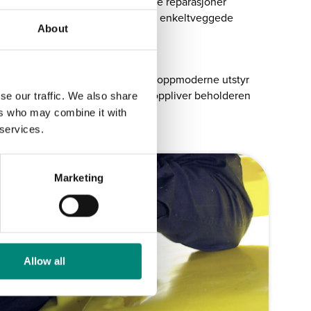
ersonalet kompetansen til å håndtere reparasjoner
ør en stor fordel sammenlignet med enkeltveggede
About
ing av skader det første trinnet.
ormer for skader. Gjennom bruk av toppmoderne utstyr
ringsprosess, som til slutt gjenoppliver beholderen
se our traffic. We also share
ers who may combine it with
 services.
Marketing
Allow all