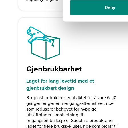
n
Deny
t
S
e
l
e
c
t
i
o
Gjenbrukbarhet
n
Laget for lang levetid med et
gjenbrukbart design
Saeplast-beholdere er utviklet for å vare 6–10
ganger lenger enn engangsalternativer, noe
som reduserer behovet for hyppige
utskiftninger. I motsetning til
engangsemballasje er Saeplast-produktene
laget for flere brukssykluser, noe som bidrar til