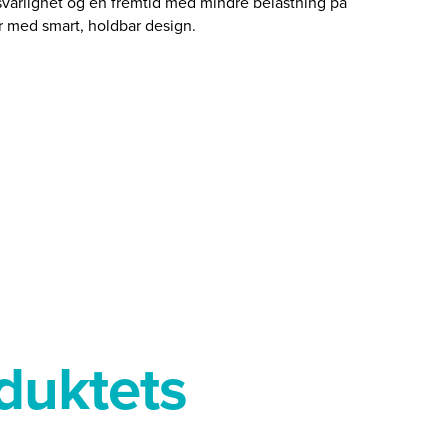
ansvarlighet og en fremtid med mindre belastning på
er med smart, holdbar design.
duktets