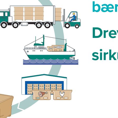
bær
Dre
sir