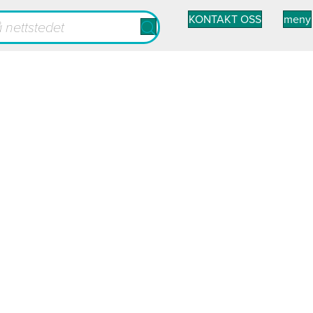
KONTAKT OSS
meny
virksomhe
nnom
ftig