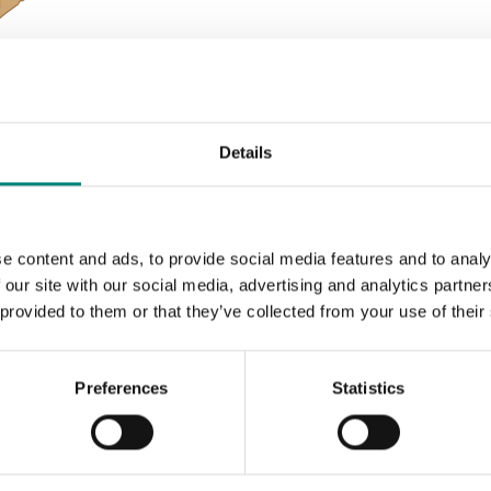
Details
e content and ads, to provide social media features and to analy
 our site with our social media, advertising and analytics partn
 provided to them or that they’ve collected from your use of their
Bærekraftige ressurser
Bruk av resirkulert plast
Preferences
Statistics
Saeplast bruker resirkulert polyetylen fra
forbrukere (PCR) i produksjonen av sine
beholdere, noe som reduserer avhengigheten
av nyplast.