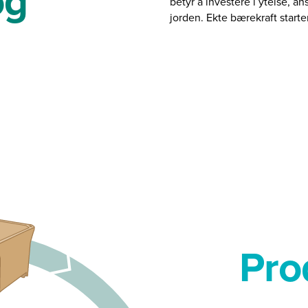
og
betyr å investere i ytelse, 
jorden. Ekte bærekraft start
Pro