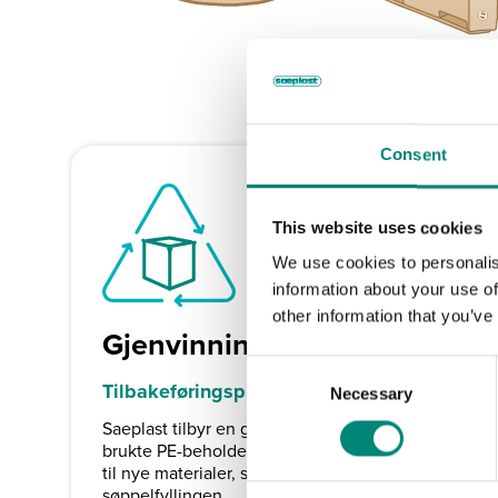
Consent
This website uses cookies
We use cookies to personalis
information about your use of
other information that you’ve
Gjenvinning
C
Tilbakeføringsprogram
Necessary
o
n
Saeplast tilbyr en gjenvinningsordning der
brukte PE-beholdere samles inn og omdannes
s
til nye materialer, slik at plasten ikke havner på
e
søppelfyllingen.