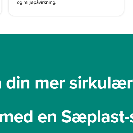
og miljøpåvirkning.
n din mer sirkulær
 med en Sæplast-s