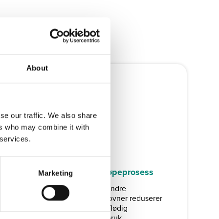
About
se our traffic. We also share
ers who may combine it with
 services.
Fornybar energi
Optimalisert rotasjonsstøpeprosess
Marketing
Ved å benytte elektriske og andre
energisparende produksjonsovner reduserer
rotasjonsstøpemetoden overflødig
materialforbruk og energiforbruk.