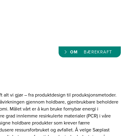
OM
BÆREKRAFT
 alt vi gjør – fra produktdesign til produksjonsmetoder.
øpåvirkningen gjennom holdbare, gjenbrukbare beholdere
mi. Målet vårt er å kun bruke fornybar energi i
re grad innlemme resirkulerte materialer (PCR) i våre
esigne holdbare produkter som krever færre
 redusere ressursforbruket og avfallet. Å velge Sæplast