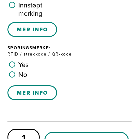
Innstøpt
merking
MER INFO
SPORINGSMERKE:
RFID / strekkode / QR-kode
Yes
No
MER INFO
Reservedel
C500