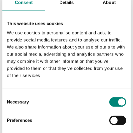
profundidad y moldeado en la cubeta, por lo que resulta
Consent
Details
About
extremadamente duradero y permanente. En Saeplast
añadimos el nombre del cliente, el logotipo o su marca en
cada cubeta, lo que permite identificar fácilmente el
This website uses cookies
envase. Los marcados serigráficos están disponibles en
un solo color; los colores disponibles son negro, azul,
We use cookies to personalise content and ads, to
rojo o blanco.
provide social media features and to analyse our traffic.
We also share information about your use of our site with
our social media, advertising and analytics partners who
may combine it with other information that you’ve
provided to them or that they’ve collected from your use
of their services.
C
Necessary
o
n
s
Preferences
e
n