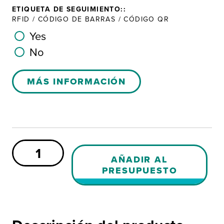
ETIQUETA DE SEGUIMIENTO::
RFID / CÓDIGO DE BARRAS / CÓDIGO QR
Yes
No
MÁS INFORMACIÓN
Tapa
para
AÑADIR AL
carrito
PRESUPUESTO
de
PE
-
Canadá
cantidad