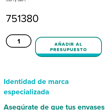
350 l y 380 l.
751380
Kit
de
AÑADIR AL
elevación
PRESUPUESTO
para
los
modelos
310/350/380
cantidad
Identidad de marca
especializada
Asegúrate de que tus envases