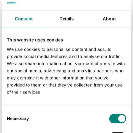
Consent
Details
About
Marcas grabadas
This website uses cookies
Las marcas grabadas garantizan la identificación individual
We use cookies to personalise content and ads, to
de cada contenedor. Estas marcas son duraderas y se
provide social media features and to analyse our traffic.
graban en la superficie exterior del contenedor. Muchos
We also share information about your use of our site with
clientes optan por grabar números de serie, el nombre de
our social media, advertising and analytics partners who
la empresa, la ubicación de la fábrica u otra información
may combine it with other information that you’ve
en sus cubetas Saeplast.
provided to them or that they’ve collected from your use
of their services.
C
Necessary
o
n