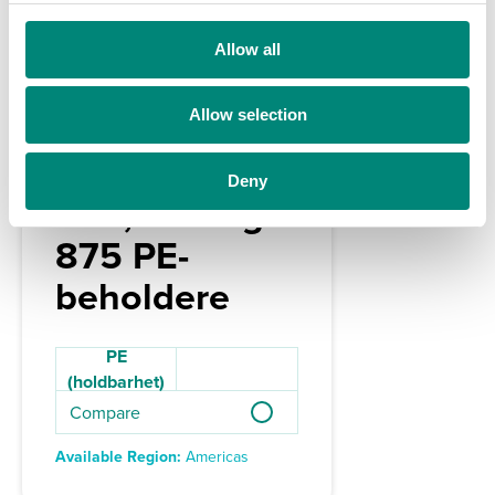
c
t
Allow all
i
o
Allow selection
n
PE-lokk for
Deny
630, 750 og
875 PE-
beholdere
PE
(holdbarhet)
Compare
Available Region:
Americas