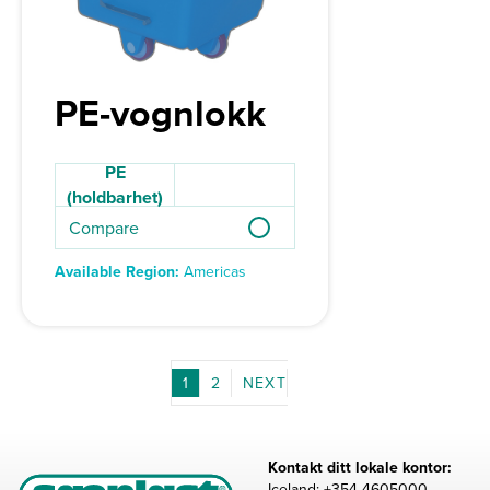
PE-vognlokk
PE
(holdbarhet)
Compare
Available Region:
Americas
1
2
Kontakt ditt lokale kontor:
Iceland: +354 4605000