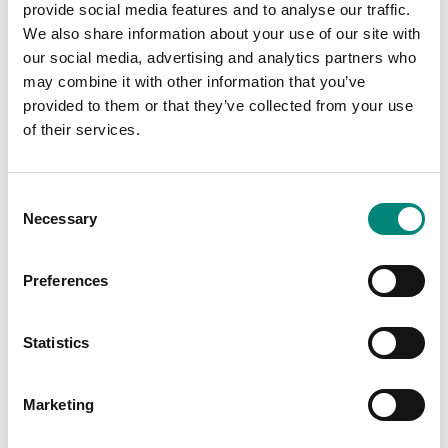
provide social media features and to analyse our traffic.
PE-lokk for
We also share information about your use of our site with
our social media, advertising and analytics partners who
340, 460, 660
may combine it with other information that you’ve
PE-beholdere
provided to them or that they’ve collected from your use
of their services.
PE
(holdbarhet)
C
Compare
Necessary
o
n
Available Region:
Americas
s
Preferences
e
n
t
Statistics
S
e
Marketing
l
e