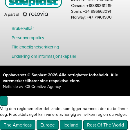
Canada: +18889361219
Spain: +34 986663091
Norway: +47 71401900
Brukervilkår
Personvernpolicy
Tilgjengelighetserklæring
Erklæring om informasjonskapsler
Opphavsrett
© Sæplast 2026 Alle rettigheter forbeholdt. Alle
varemerker tilhører sine respektive eiere.
Nettside av
ICS Creative Agency
,
Velg den regionen eller det landet som ligger nærmest der du befinner
deg. Produktutvalget kan variere avhengig av hvilken region du velger.
The Americas
Europe
Iceland
Rest Of The World